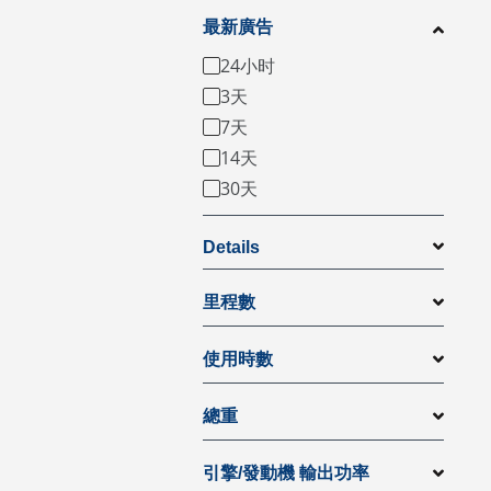
最新廣告
24小时
3天
7天
14天
30天
Details
里程數
使用時數
總重
引擎/發動機 輸出功率