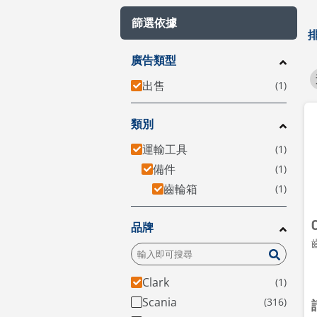
篩選依據
廣告類型
出售
類別
運輸工具
備件
齒輪箱
品牌
齒
Clark
Scania