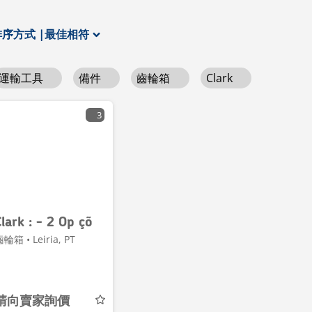
排序方式
|
最佳相符
運輸工具
備件
齒輪箱
Clark
3
Clark : - 2 Op çõ
輪箱 • Leiria, PT
請向賣家詢價