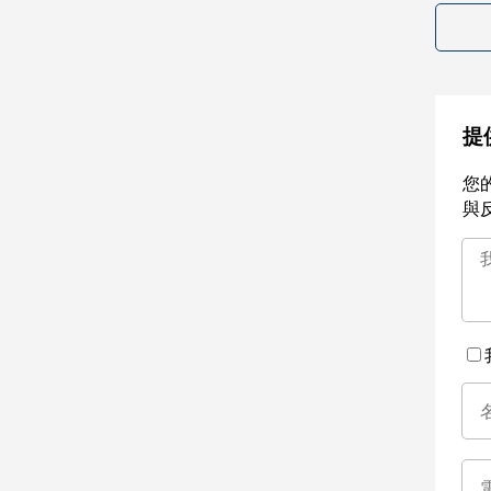
提
您
與