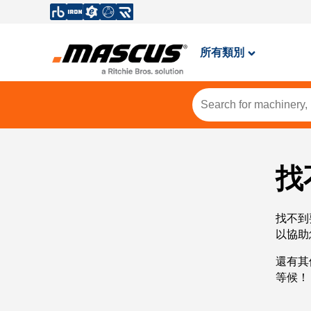
所有類別
找
找不到
以協助
還有其
等候！