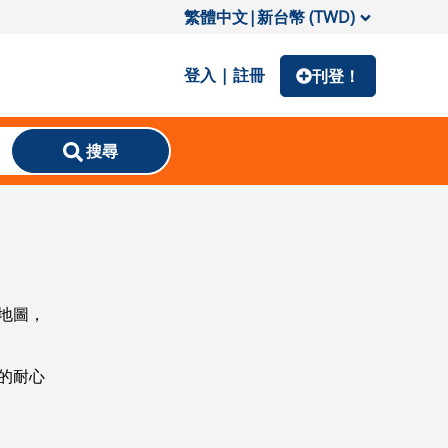
繁體中文
|
新台幣 (TWD)
登入 | 註冊
刊登！
搜尋
地圖，
的耐心