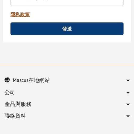
隱私政策
發送
Mascus在地網站
公司
產品與服務
聯絡資料