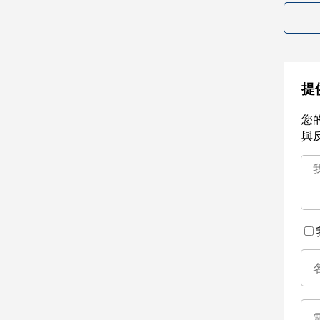
提
您
與