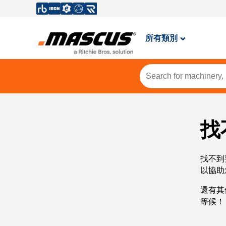
所有類別
找
找不到
以協助
還有其
等候！