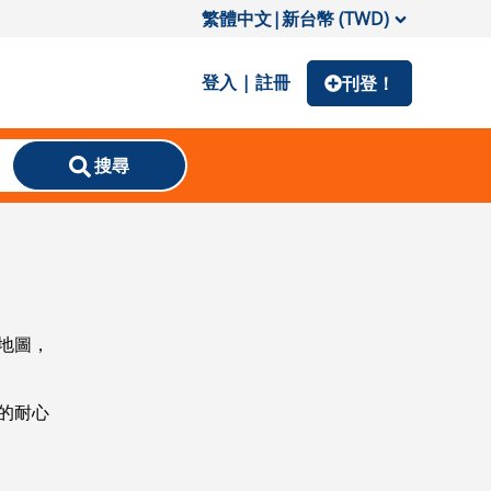
繁體中文
|
新台幣 (TWD)
登入 | 註冊
刊登！
搜尋
地圖，
的耐心