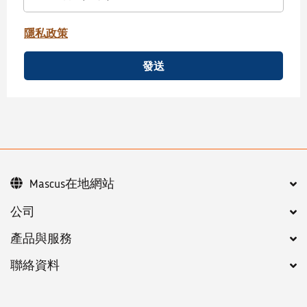
隱私政策
發送
Mascus在地網站
公司
產品與服務
聯絡資料