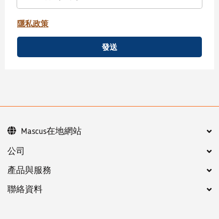
隱私政策
發送
Mascus在地網站
公司
產品與服務
聯絡資料