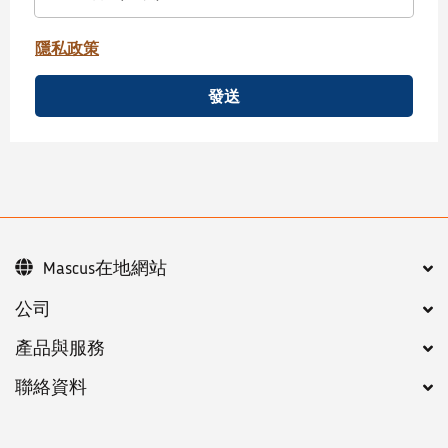
隱私政策
發送
Mascus在地網站
公司
產品與服務
聯絡資料