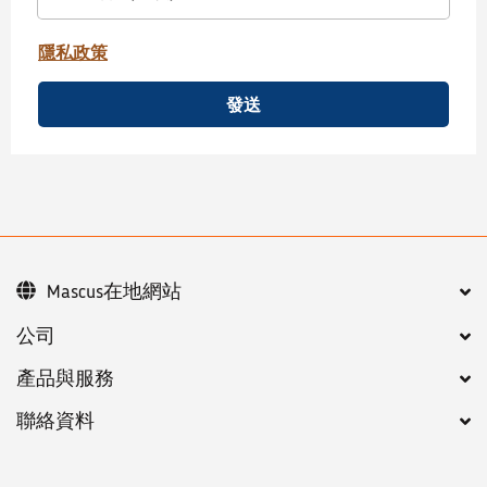
隱私政策
發送
Mascus在地網站
公司
產品與服務
聯絡資料