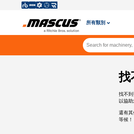
所有類別
找
找不到
以協助
還有其
等候！