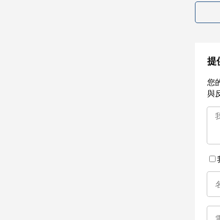
提
您
與