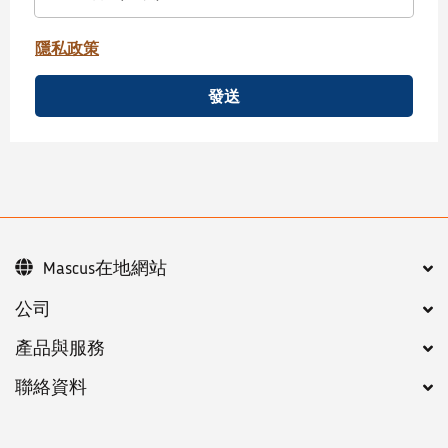
隱私政策
發送
Mascus在地網站
公司
產品與服務
聯絡資料