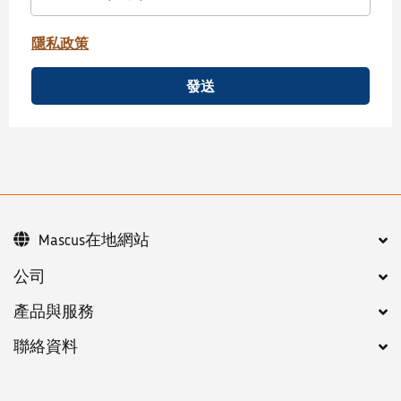
隱私政策
發送
Mascus在地網站
公司
產品與服務
聯絡資料