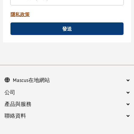
隱私政策
發送
Mascus在地網站
公司
產品與服務
聯絡資料