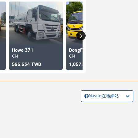
Howo 371
DongFeng 7.19立方
Iseki
CN
CN
okaya
596,634 TWD
1,057,816 TWD
129,
Mascus在地網站