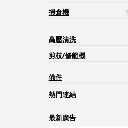
掃倉機
高壓清洗
剪枝/修籬機
備件
熱門連結
最新廣告