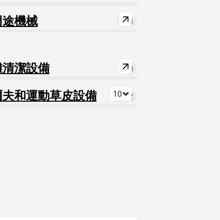
用途機械
643
灘清潔設備
20
10
爾夫和運動草皮設備
1,012