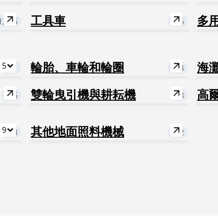
1,015
工具車
156
多
5
391
輪胎、車輪和輪圈
774
海
106
雙輪曳引機與耕耘機
28
高
9
283
其他地面照料機械
822