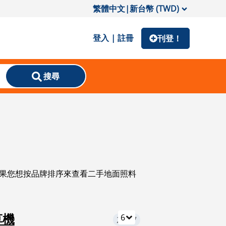
繁體中文
|
新台幣 (TWD)
登入 | 註冊
刊登！
搜尋
如果您想按品牌排序來查看二手地面照料
6
草機
2,577