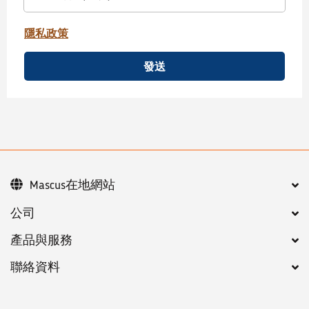
隱私政策
發送
Mascus在地網站
公司
產品與服務
聯絡資料