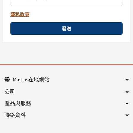
隱私政策
發送
Mascus在地網站
公司
產品與服務
聯絡資料