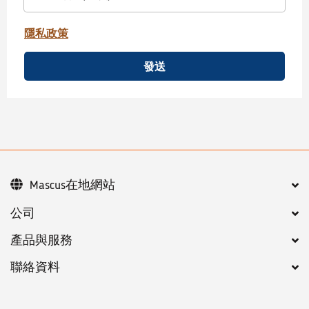
隱私政策
發送
Mascus在地網站
公司
產品與服務
聯絡資料