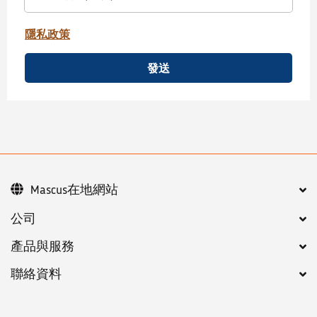
隱私政策
發送
Mascus在地網站
公司
產品與服務
聯絡資料