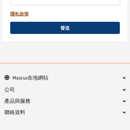
隱私政策
發送
Mascus在地網站
公司
產品與服務
聯絡資料