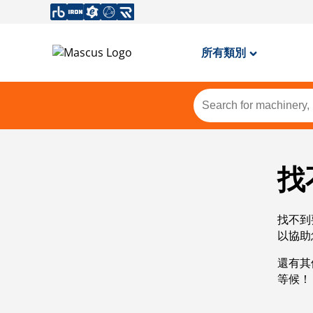
所有類別
找
找不到
以協助
還有其
等候！