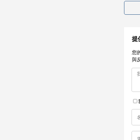
提
您
與