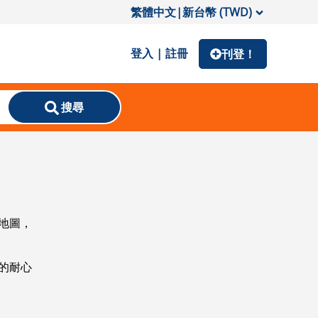
繁體中文
|
新台幣 (TWD)
登入 | 註冊
刊登！
搜尋
地圖，
的耐心