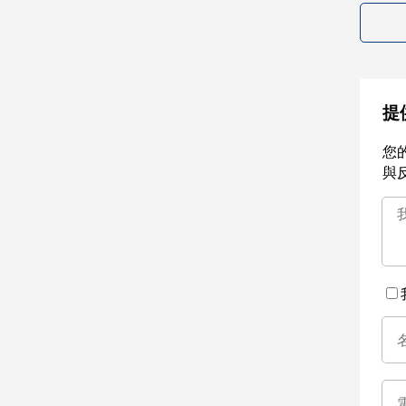
提
您
與