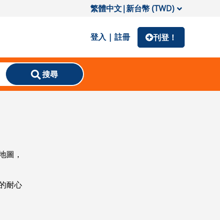
繁體中文
|
新台幣 (TWD)
登入 | 註冊
刊登！
搜尋
地圖，
的耐心