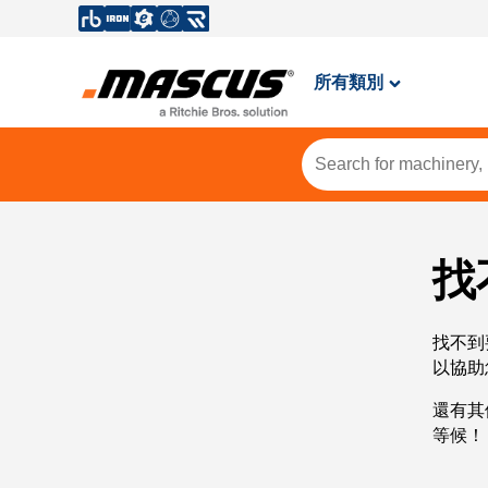
所有類別
找
找不到
以協助
還有其
等候！