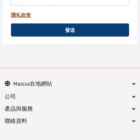
隱私政策
發送
Mascus在地網站
公司
產品與服務
聯絡資料