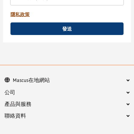
隱私政策
發送
Mascus在地網站
公司
產品與服務
聯絡資料