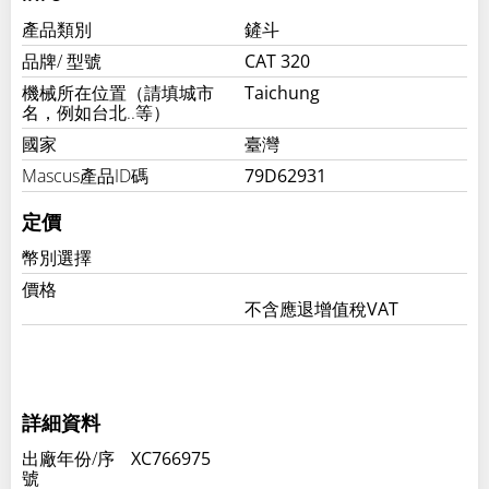
產品類別
鏟斗
品牌/ 型號
CAT 320
機械所在位置（請填城市
Taichung
名，例如台北..等）
國家
臺灣
Mascus產品ID碼
79D62931
定價
幣別選擇
價格
不含應退增值稅VAT
詳細資料
出廠年份/序
XC766975
號