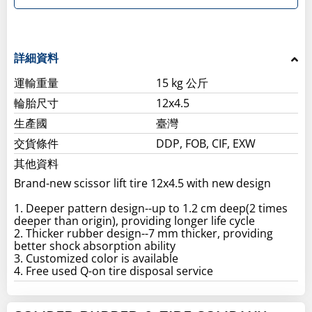
詳細資料
運輸重量
15 kg 公斤
輪胎尺寸
12x4.5
生產國
臺灣
交貨條件
DDP, FOB, CIF, EXW
其他資料
Brand-new scissor lift tire 12x4.5 with new design
1. Deeper pattern design--up to 1.2 cm deep(2 times
deeper than origin), providing longer life cycle
2. Thicker rubber design--7 mm thicker, providing
better shock absorption ability
3. Customized color is available
4. Free used Q-on tire disposal service