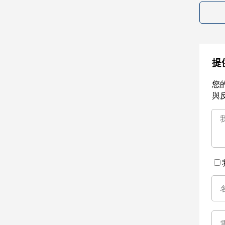
提
您
與