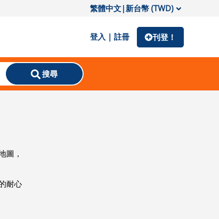
繁體中文
|
新台幣 (TWD)
登入 | 註冊
刊登！
搜尋
地圖，
的耐心