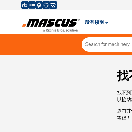
所有類別
找
找不到
以協助
還有其
等候！