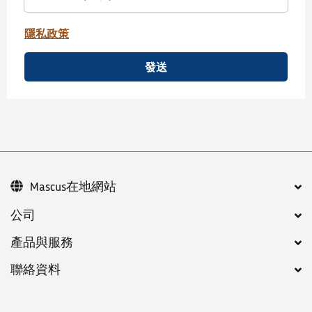
隱私政策
發送
Mascus在地網站
公司
產品與服務
聯絡資料