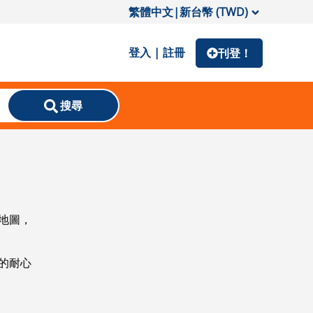
繁體中文
|
新台幣 (TWD)
登入 | 註冊
刊登！
搜尋
地圖，
的耐心