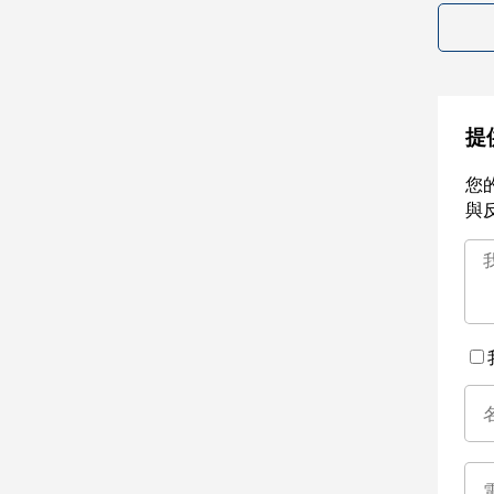
提
您
與