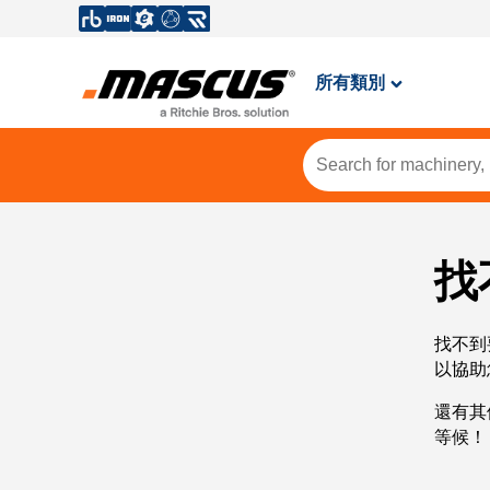
所有類別
找
找不到
以協助
還有其
等候！