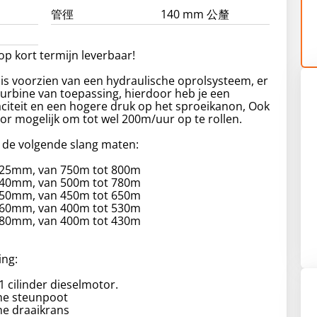
管徑
140 mm 公釐
 op kort termijn leverbaar!
is voorzien van een hydraulische oprolsysteem, er
turbine van toepassing, hierdoor heb je een
citeit en een hogere druk op het sproeikanon, Ook
oor mogelijk om tot wel 200m/uur op te rollen.
 de volgende slang maten:
125mm, van 750m tot 800m
140mm, van 500m tot 780m
150mm, van 450m tot 650m
160mm, van 400m tot 530m
180mm, van 400m tot 430m
ing:
1 cilinder dieselmotor.
che steunpoot
he draaikrans