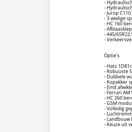
- Hydraulisc
- Hydraulisch
- Jurop C110
- 3 wielige 
- HC 160 be
- Afblaaskle
- 445/65R22
- Verkeersve
Optie's
- Hatz 1D81c 
- Robuuste 
- Dubbele wa
- Kopakker s
- Eind afwik
- Ferrari AM
- HC 260 be
- GSM modul
- Volledig g
- Luchtrem
- Landbouw 
- Keuze uit 