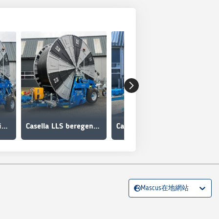
Casella LL beregeningshaspel
Casella LLS beregeningshaspel
Casella L beregeningshaspel
Mascus在地網站