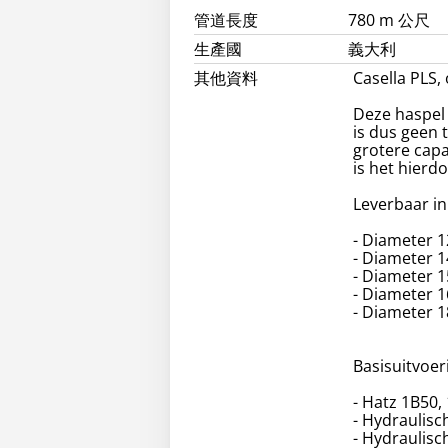
管道長度
780 m 公尺
生產國
義大利
其他資料
Casella PLS,
Deze haspel 
is dus geen 
grotere capa
is het hierd
Leverbaar in
- Diameter 
- Diameter 
- Diameter 
- Diameter 
- Diameter 
Basisuitvoer
- Hatz 1B50, 
- Hydraulis
- Hydraulisc