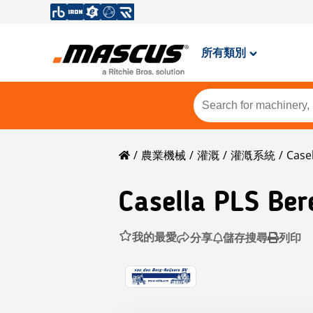
所有類別
農業機械
灌溉
灌漑系統
Casel
Casella
PLS Ber
我的最愛
分享
儲存搜尋
列印