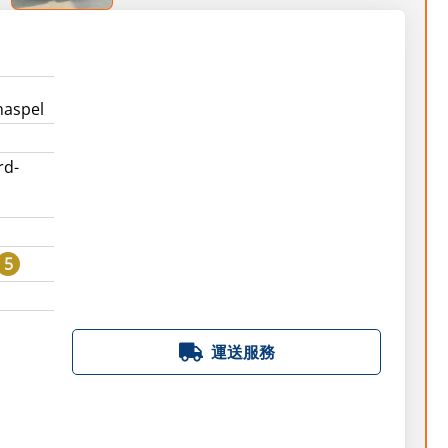
haspel
rd-
5
運送服務