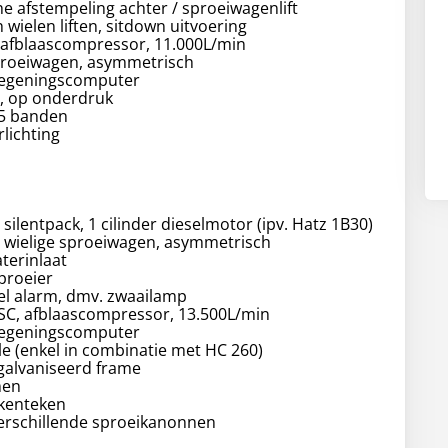
he afstempeling achter / sproeiwagenlift
 wielen liften, sitdown uitvoering
 afblaascompressor, 11.000L/min
sproeiwagen, asymmetrisch
regeningscomputer
p, op onderdruk
,5 banden
rlichting
silentpack, 1 cilinder dieselmotor (ipv. Hatz 1B30)
5 wielige sproeiwagen, asymmetrisch
terinlaat
proeier
kel alarm, dmv. zwaailamp
 SC, afblaascompressor, 13.500L/min
regeningscomputer
e (enkel in combinatie met HC 260)
egalvaniseerd frame
men
kenteken
verschillende sproeikanonnen