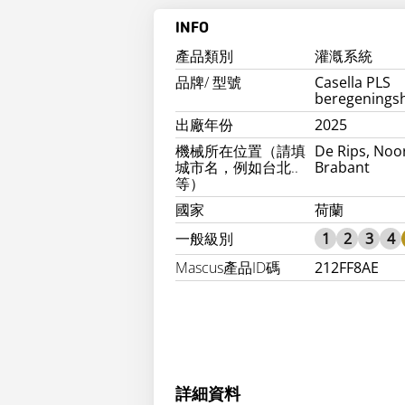
INFO
產品類別
灌漑系統
品牌/ 型號
Casella PLS
beregenings
出廠年份
2025
機械所在位置（請填
De Rips, Noo
城市名，例如台北..
Brabant
等）
國家
荷蘭
一般級別
1
2
3
4
Mascus產品ID碼
212FF8AE
詳細資料