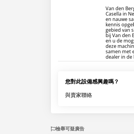
Van den Berg 
Casella in N
en nauwe sa
kennis opge
gebied van 
bij Van den B
en u de moge
deze machine
samen met ee
dealer in de 
您對此設備感興趣嗎？
與賣家聯絡
檢舉可疑廣告