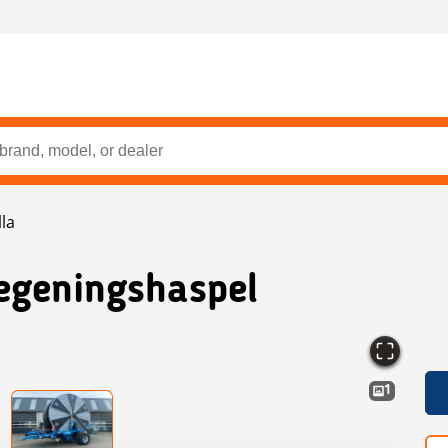
la
egeningshaspel
1