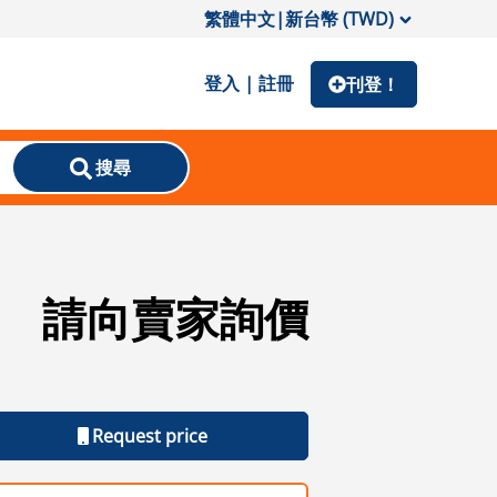
繁體中文
|
新台幣 (TWD)
登入 | 註冊
刊登！
搜尋
請向賣家詢價
Request price