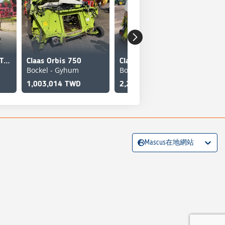
Claas Orbis 750AC TS Pro C Neuer Preis!
Claas Orbis 750
Claas Orbis 750
Bockel - Gyhum
Bockel - Gyhum
Cla
Rhe
1,003,014 TWD
2,233,478 TWD
Mascus在地網站