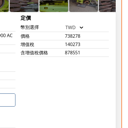
定價
幣別選擇
TWD
900 AC
價格
738278
增值稅
140273
含增值稅價格
878551