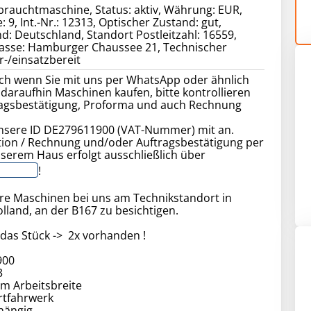
rauchtmaschine, Status: aktiv, Währung: EUR,
: 9, Int.-Nr.: 12313, Optischer Zustand: gut,
d: Deutschland, Standort Postleitzahl: 16559,
rasse: Hamburger Chaussee 21, Technischer
r-/einsatzbereit
ch wenn Sie mit uns per WhatsApp oder ähnlich
daraufhin Maschinen kaufen, bitte kontrollieren
tragsbestätigung, Proforma und auch Rechnung
nsere ID DE279611900 (VAT-Nummer) mit an.
on / Rechnung und/oder Auftragsbestätigung per
serem Haus erfolgt ausschließlich über
!
tere Maschinen bei uns am Technikstandort in
land, an der B167 zu besichtigen.
o das Stück -> 2x vorhanden !
 900
13
 m Arbeitsbreite
rtfahrwerk
hängig