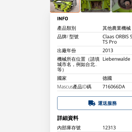
INFO
產品類別
其他農業機械
品牌/ 型號
Claas ORBIS 
TS Pro
出廠年份
2013
機械所在位置（請填
Liebenwalde
城市名，例如台北..
等）
國家
德國
Mascus產品ID碼
716066DA
運送服務
詳細資料
內部庫存號
12313