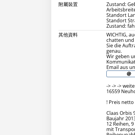
附屬裝置
Zustand: Geb
Arbeitsbreite
Standort Lan
Standort St
Zustand: fah
其他資料
WICHTIG, au
chatten und 
Sie die Auf
genau.
Wir geben u
Kommunikati
Email aus un
-> -> -> wei
16559 Neuhol
! Preis nett
Claas Orbis
Baujahr 20
12 Reihen, 9
mit Transpo
Reihenunab