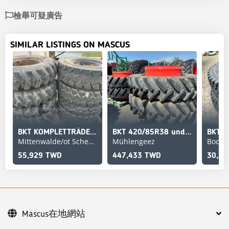
檢舉可疑廣告
SIMILAR LISTINGS ON MASCUS
BKT KOMPLETTRÄDER 11.00-
BKT 420/85R38 und 480/80R50 Zillingsräder
Mittenwalde/ot Schenkendorf
Mühlengeez
Bocke
55,929 TWD
447,433 TWD
30,20
Mascus在地網站