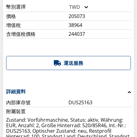
幣別選擇
TWD
價格
205073
增值稅
38964
含增值稅價格
244037
運送服務
詳細資料
內部庫存號
DUS25163
附屬裝置
Zustand: Vorführmaschine, Status: aktiv, Währung:
EUR, Anzahl: 2, Größe Hinterrad: 520/85R46, Int.-Nr.:
DUS25163, Optischer Zustand: neu, Restprofil
Hinterrad: 100, Standort Land: Deutschland, Standort