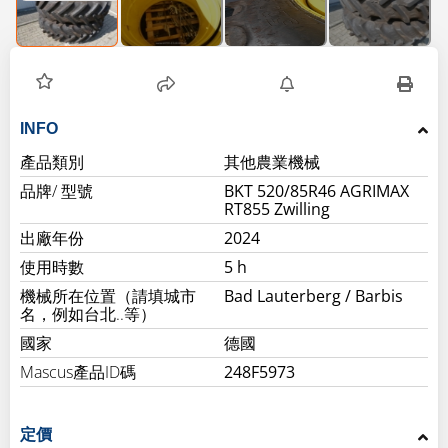
INFO
產品類別
其他農業機械
品牌/ 型號
BKT 520/85R46 AGRIMAX
RT855 Zwilling
出廠年份
2024
使用時數
5 h
機械所在位置（請填城市
Bad Lauterberg / Barbis
名，例如台北..等）
國家
德國
Mascus產品ID碼
248F5973
定價