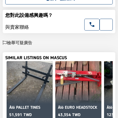
您對此設備感興趣嗎？
與賣家聯絡
檢舉可疑廣告
SIMILAR LISTINGS ON MASCUS
Ålö PALLET TINES
Ålö EURO HEADSTOCK
51,591 TWD
43,354 TWD
123,