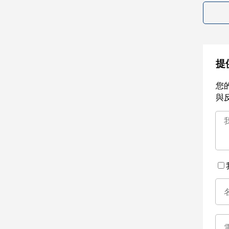
提
您
與