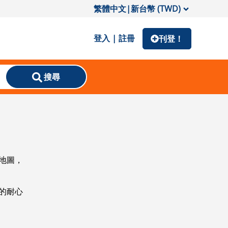
繁體中文
|
新台幣 (TWD)
登入 | 註冊
刊登！
搜尋
地圖，
的耐心