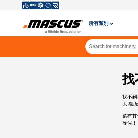
所有類別
找
找不到
以協助
還有其
等候！