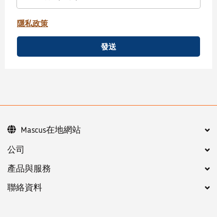
隱私政策
發送
Mascus在地網站
公司
產品與服務
聯絡資料