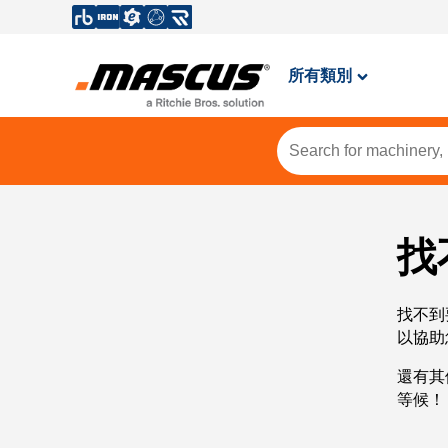
所有類別
找
找不到
以協助
還有其
等候！