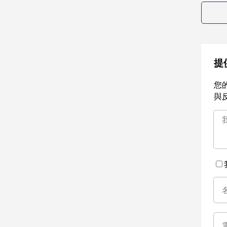
提
您
與