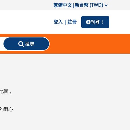
繁體中文
|
新台幣 (TWD)
登入 | 註冊
刊登！
搜尋
地圖，
的耐心