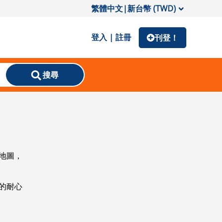
繁體中文
|
新台幣 (TWD)
登入 | 註冊
刊登！
搜尋
地圖，
的耐心