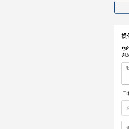
提
您
與