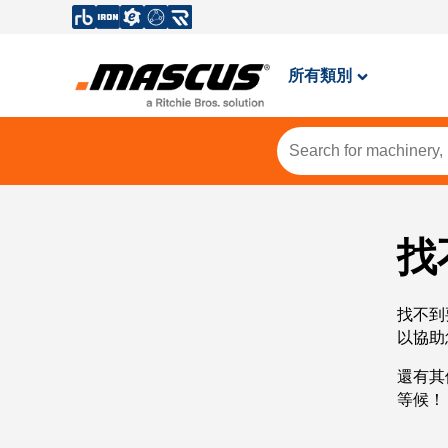
所有類別
找
找不到
以協助
還有其
等候！