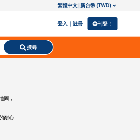
繁體中文
|
新台幣 (TWD)
登入 | 註冊
刊登！
搜尋
地圖，
的耐心