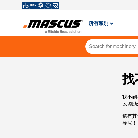
所有類別
找
找不到
以協助
還有其
等候！