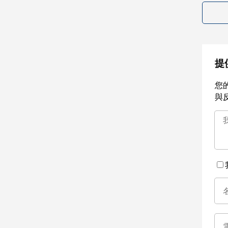
提
您
與