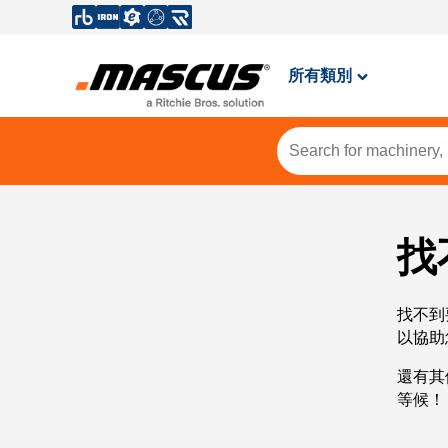
所有類別
找
找不到
以協助
還有其
等候！