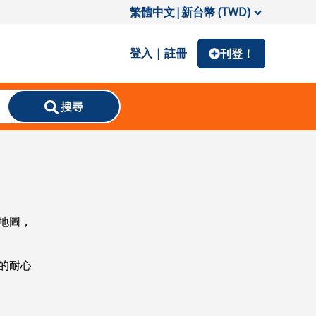
繁體中文
|
新台幣 (TWD)
登入 | 註冊
刊登！
搜尋
地圖，
的耐心