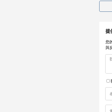
提
您
與