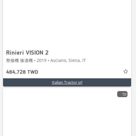
Rinieri VISION 2
整修機 修邊機 • 2019 • Asciano, Siena, IT
484,728 TWD
Italian Tractor srl
10