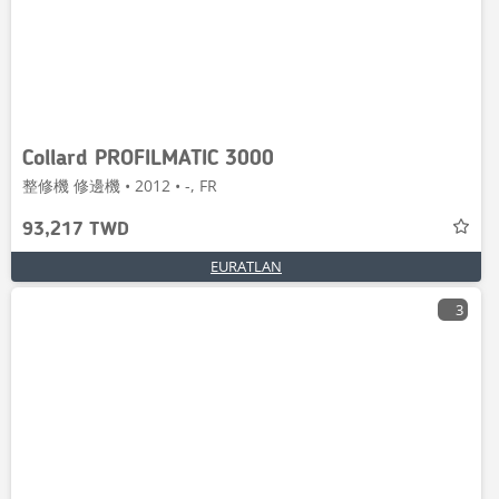
Collard PROFILMATIC 3000
整修機 修邊機 • 2012 • -, FR
93,217 TWD
EURATLAN
3