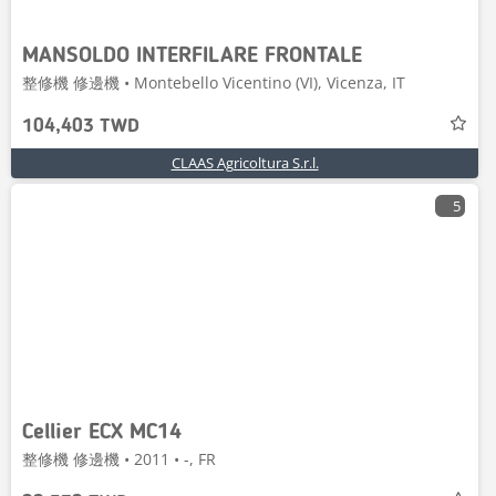
MANSOLDO INTERFILARE FRONTALE
整修機 修邊機 • Montebello Vicentino (VI), Vicenza, IT
104,403 TWD
CLAAS Agricoltura S.r.l.
5
Cellier ECX MC14
整修機 修邊機 • 2011 • -, FR