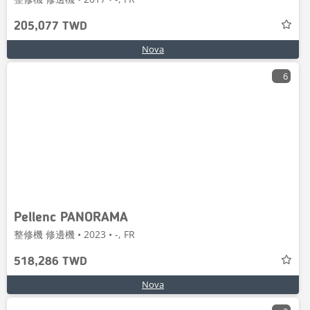
205,077 TWD
Nova
6
Pellenc PANORAMA
整修機 修邊機 • 2023 • -, FR
518,286 TWD
Nova