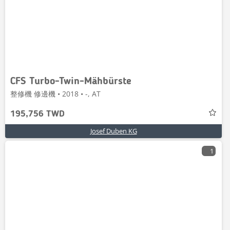
CFS Turbo-Twin-Mähbürste
整修機 修邊機 • 2018 • -, AT
195,756 TWD
Josef Duben KG
1