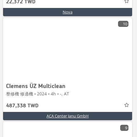
22,372 TWD
Nova
10
Clemens ÜZ Multiclean
整修機 修邊機 • 2024 • 4h • -, AT
487,338 TWD
ACA Center Janu GmbH
9