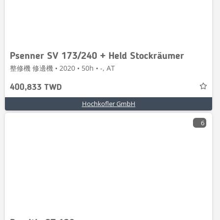
Psenner SV 173/240 + Held Stockräumer
整修機 修邊機 • 2020 • 50h • -, AT
400,833 TWD
Hochkofler GmbH
6