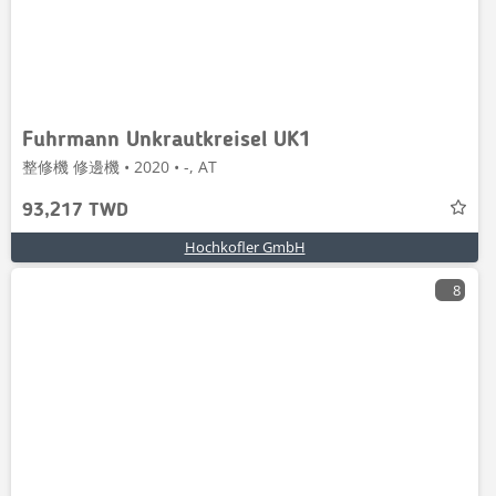
Fuhrmann Unkrautkreisel UK1
整修機 修邊機 • 2020 • -, AT
93,217 TWD
Hochkofler GmbH
8