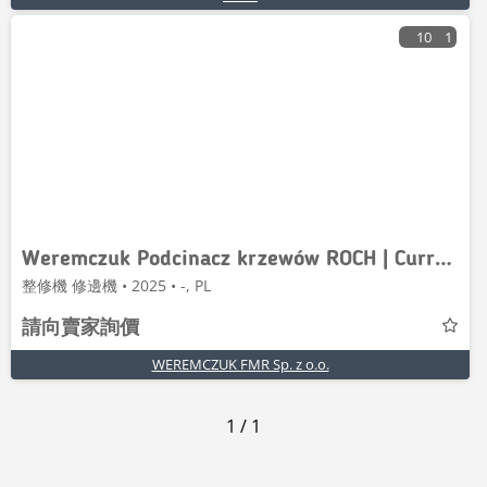
10
1
Weremczuk Podcinacz krzewów ROCH | Currant bush trimmer
整修機 修邊機 • 2025 • -, PL
請向賣家詢價
WEREMCZUK FMR Sp. z o.o.
1
/
1