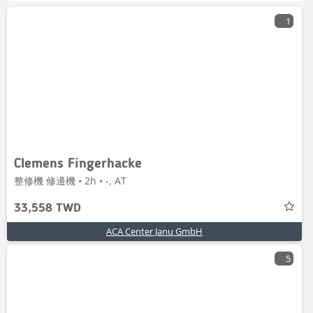
1
Clemens Fingerhacke
整修機 修邊機 • 2h • -, AT
33,558 TWD
ACA Center Janu GmbH
5