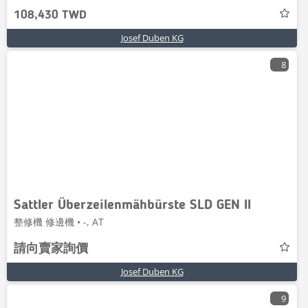
108,430 TWD
Josef Duben KG
8
Sattler Überzeilenmähbürste SLD GEN II
整修機 修邊機 • -, AT
請向賣家詢價
Josef Duben KG
9