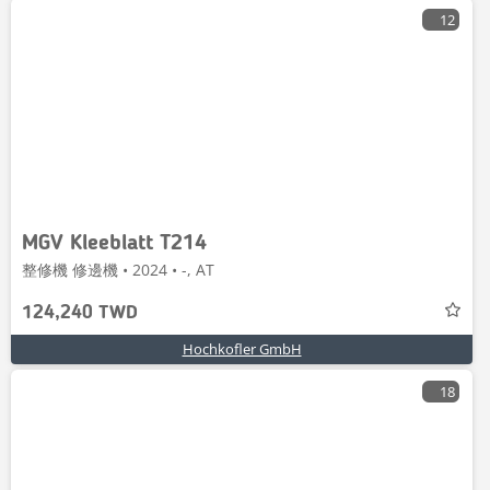
12
MGV Kleeblatt T214
整修機 修邊機 • 2024 • -, AT
124,240 TWD
Hochkofler GmbH
18