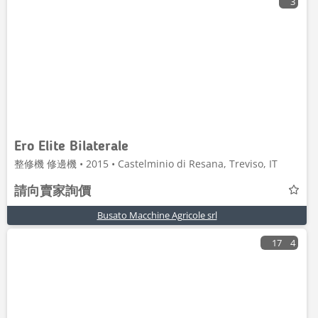
3
Ero Elite Bilaterale
整修機 修邊機 • 2015 • Castelminio di Resana, Treviso, IT
請向賣家詢價
Busato Macchine Agricole srl
17
4