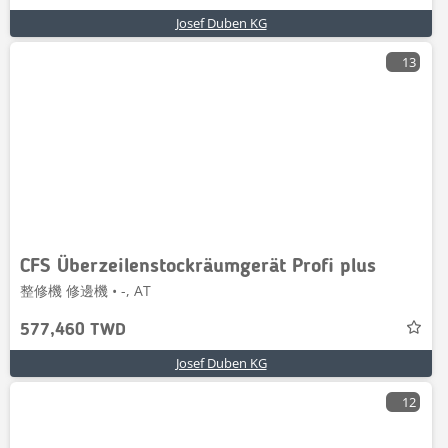
Josef Duben KG
13
CFS Überzeilenstockräumgerät Profi plus
整修機 修邊機 • -, AT
577,460 TWD
Josef Duben KG
12