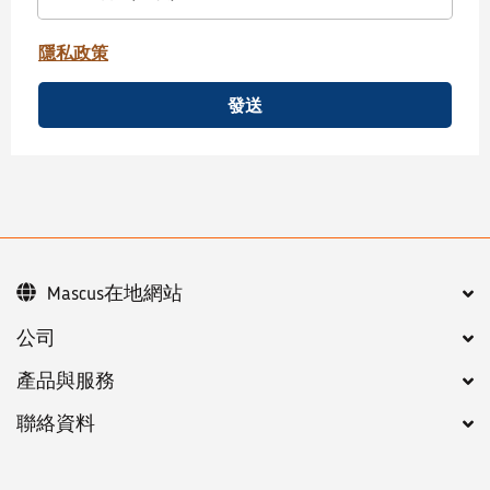
隱私政策
發送
Mascus在地網站
公司
產品與服務
聯絡資料