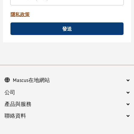
隱私政策
發送
Mascus在地網站
公司
產品與服務
聯絡資料