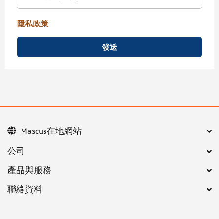
隱私政策
發送
Mascus在地網站
公司
產品與服務
聯絡資料