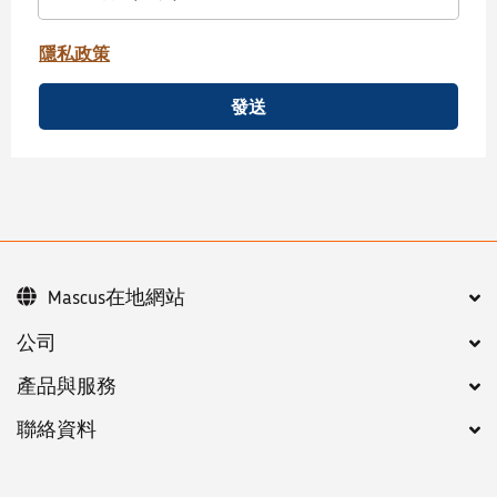
隱私政策
發送
Mascus在地網站
公司
產品與服務
聯絡資料