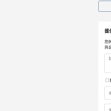
提
您
與