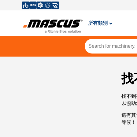
所有類別
找
找不到
以協助
還有其
等候！