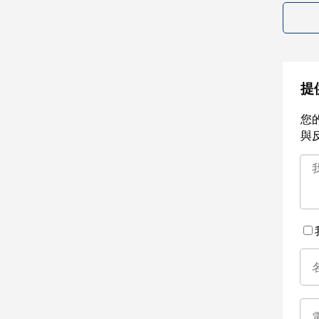
提
您
與