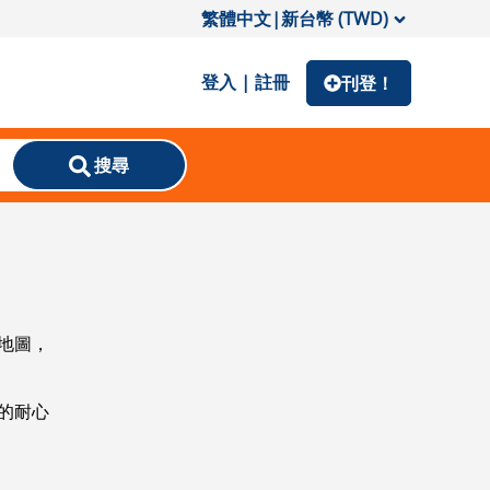
繁體中文
|
新台幣 (TWD)
登入 | 註冊
刊登！
搜尋
地圖，
的耐心