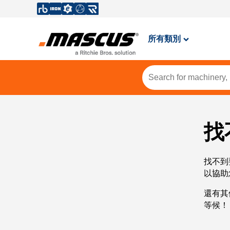
所有類別
找
找不到
以協助
還有其
等候！