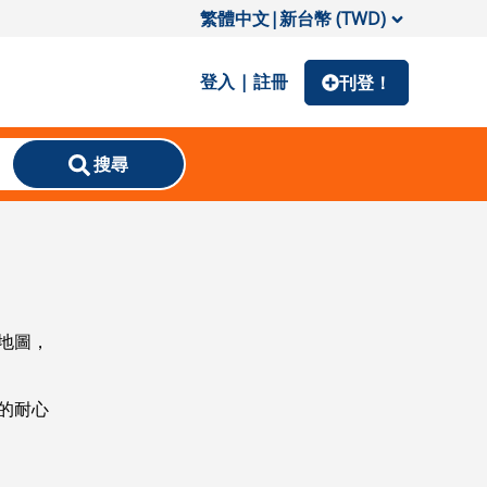
繁體中文
|
新台幣 (TWD)
登入 | 註冊
刊登！
搜尋
地圖，
的耐心