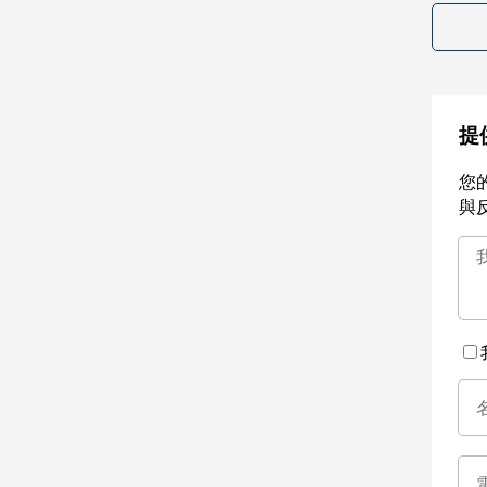
提
您
與