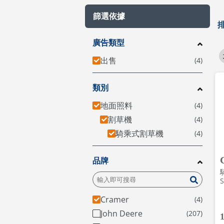
篩選依據
廣告類型
出售
類別
地面照料
割草機
騎乘式割草機
品牌
S
Cramer
John Deere