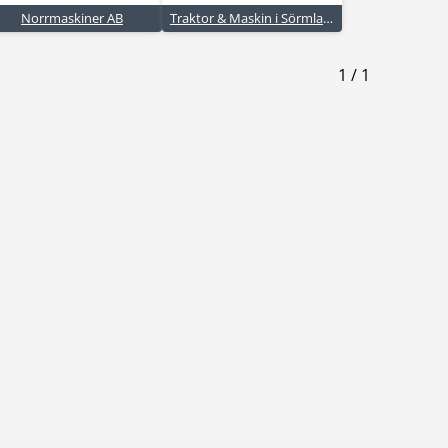
Norrmaskiner AB
Traktor & Maskin i Sörmland AB
1
/
1