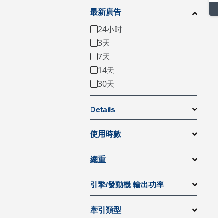
最新廣告
24小时
3天
7天
14天
30天
Details
使用時數
總重
引擎/發動機 輸出功率
牽引類型