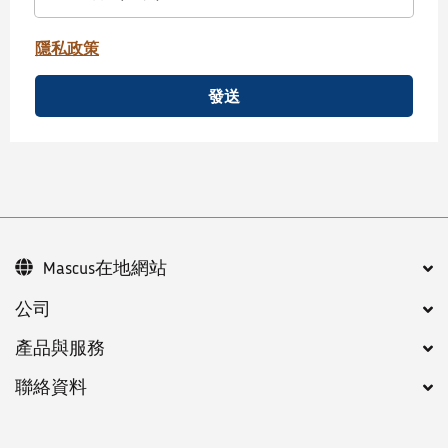
隱私政策
發送
Mascus在地網站
公司
產品與服務
聯絡資料