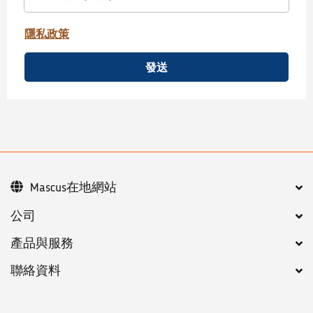
隱私政策
發送
Mascus在地網站
公司
產品與服務
聯絡資料