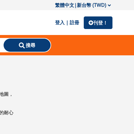
繁體中文
|
新台幣 (TWD)
登入 | 註冊
刊登！
搜尋
地圖，
的耐心