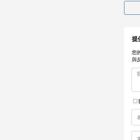
提
您
與