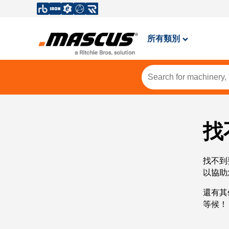
所有類別
找
找不到
以協助
還有其
等候！