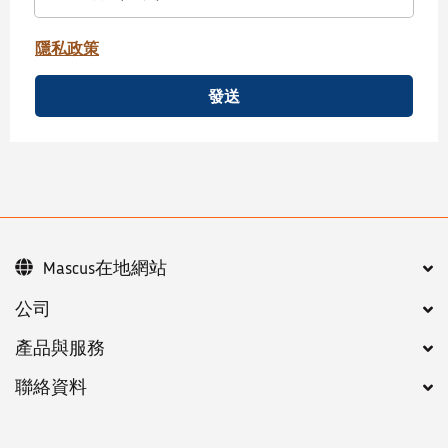
隱私政策
發送
Mascus在地網站
公司
產品與服務
聯絡資料